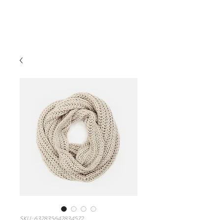
Book the Room
SKU: 632835642834572