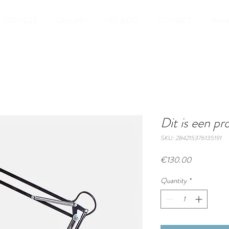
SERVICES
GALLERY
SEE & DO
CONTACT
Webs
Dit is een pr
SKU: 284215376135191
Price
€130.00
Quantity
*