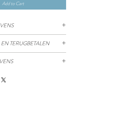
Add to Cart
VENS
uctgegevens. Hier kunt u meer gegevens
EN TERUGBETALEN
oals de maat, het materiaal,
ovoort. U kunt er ook schrijven waarom
aan over retourneren en terugbetalen.
 is en hoe het uw klanten kan helpen.
VENS
anten moeten doen als ze niet tevreden
koop. Heldere regels zorgen ervoor dat
rzendbeleid. Hier kunt u informatie
 met een gerust hart bij u kunnen
des, verpakking en kosten. Heldere
t klanten u vertrouwen en met een
 kopen.